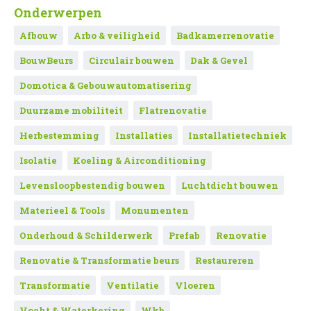
Onderwerpen
Afbouw
Arbo & veiligheid
Badkamerrenovatie
BouwBeurs
Circulair bouwen
Dak & Gevel
Domotica & Gebouwautomatisering
Duurzame mobiliteit
Flatrenovatie
Herbestemming
Installaties
Installatietechniek
Isolatie
Koeling & Airconditioning
Levensloopbestendig bouwen
Luchtdicht bouwen
Materieel & Tools
Monumenten
Onderhoud & Schilderwerk
Prefab
Renovatie
Renovatie & Transformatie beurs
Restaureren
Transformatie
Ventilatie
Vloeren
Vocht & Waterkering
Wkb